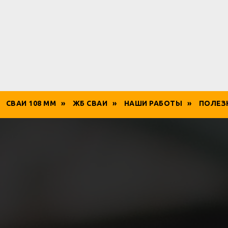
СВАИ 108 ММ
»
ЖБ СВАИ
»
НАШИ РАБОТЫ
»
ПОЛЕЗ