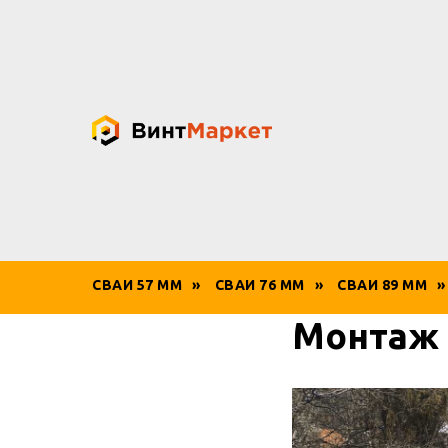
СВАИ 57 ММ
»
СВАИ 76 ММ
»
СВАИ 89 ММ
»
Монтаж 