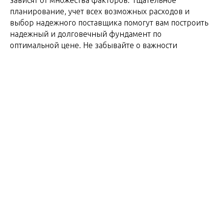
зависят от множества факторов. Тщательное
планирование, учет всех возможных расходов и
выбор надежного поставщика помогут вам построить
надежный и долговечный фундамент по
оптимальной цене. Не забывайте о важности
геологических изысканий и проектирования, а также
о возможности получения скидок при заказе
комплексных услуг. Помните, что экономия на
качестве может привести к серьезным проблемам в
будущем. Обращайтесь к профессионалам, чтобы
получить консультацию и расчет стоимости вашего
проекта.
Если вы хотите узнать больше о забивных сваях или
получить расчет стоимости фундамента,
свяжитесь с
нашими специалистами
. Мы поможем вам подобрать
оптимальное решение для вашего дома.
2025-02-27 08:57
ЖЕЛЕЗОБЕТОННЫЕ СВАИ