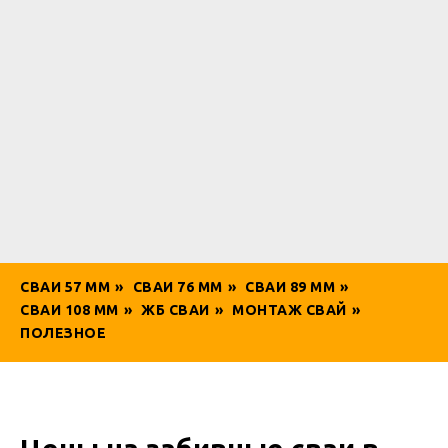
СВАИ 57 ММ
»
СВАИ 76 ММ
»
СВАИ 89 ММ
»
СВАИ 108 ММ
»
ЖБ СВАИ
»
МОНТАЖ СВАЙ
»
ПОЛЕЗНОЕ