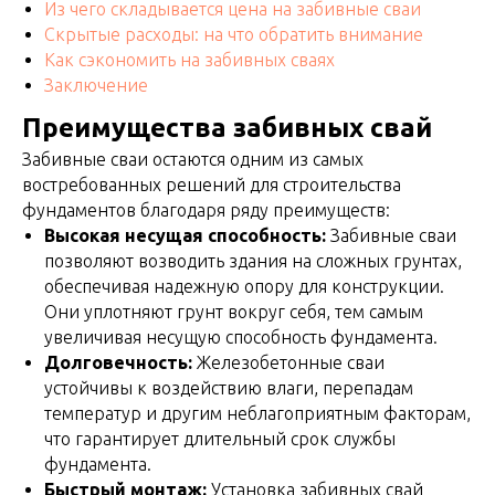
Из чего складывается цена на забивные сваи
Скрытые расходы: на что обратить внимание
Как сэкономить на забивных сваях
Заключение
Преимущества забивных свай
Забивные сваи остаются одним из самых
востребованных решений для строительства
фундаментов благодаря ряду преимуществ:
Высокая несущая способность:
Забивные сваи
позволяют возводить здания на сложных грунтах,
обеспечивая надежную опору для конструкции.
Они уплотняют грунт вокруг себя, тем самым
увеличивая несущую способность фундамента.
Долговечность:
Железобетонные сваи
устойчивы к воздействию влаги, перепадам
температур и другим неблагоприятным факторам,
что гарантирует длительный срок службы
фундамента.
Быстрый монтаж:
Установка забивных свай