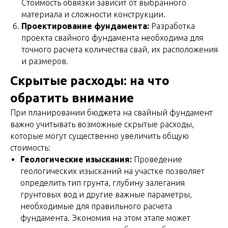
Стоимость обвязки зависит от выбранного
материала и сложности конструкции.
Проектирование фундамента:
Разработка
проекта свайного фундамента необходима для
точного расчета количества свай, их расположения
и размеров.
Скрытые расходы: на что
обратить внимание
При планировании бюджета на свайный фундамент
важно учитывать возможные скрытые расходы,
которые могут существенно увеличить общую
стоимость:
Геологические изыскания:
Проведение
геологических изысканий на участке позволяет
определить тип грунта, глубину залегания
грунтовых вод и другие важные параметры,
необходимые для правильного расчета
фундамента. Экономия на этом этапе может