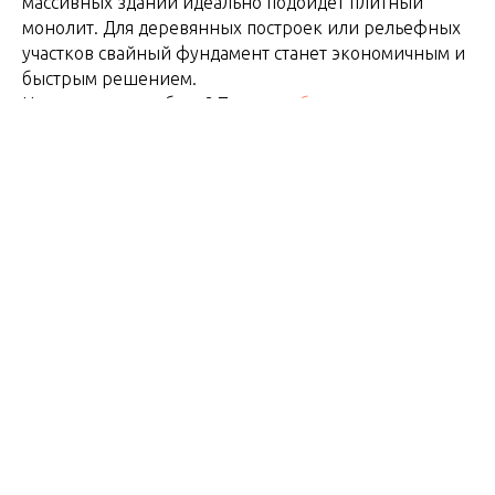
массивных зданий идеально подойдёт плитный
монолит. Для деревянных построек или рельефных
участков свайный фундамент станет экономичным и
быстрым решением.
Не уверены в выборе? Получите
бесплатную
консультацию эксперта
, чтобы подобрать
оптимальный фундамент для вашего проекта.
2024-12-02 17:00
ВИНТОВЫЕ СВАИ