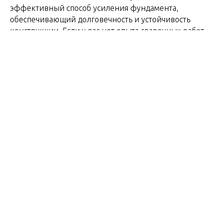
эффективный способ усиления фундамента,
обеспечивающий долговечность и устойчивость
конструкции. Если у вас нет опыта сварочных работ,
рекомендуется обратиться к
профессионалам
, чтобы
гарантировать надёжность монтажа.
2024-11-29 15:23
ВИНТОВЫЕ СВАИ