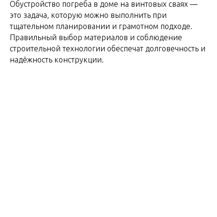
Обустройство погреба в доме на винтовых сваях —
это задача, которую можно выполнить при
тщательном планировании и грамотном подходе.
Правильный выбор материалов и соблюдение
строительной технологии обеспечат долговечность и
надёжность конструкции.
Не уверены, что выбрали подходящий вариант?
Получите бесплатную консультацию эксперта
, чтобы
определить лучшее решение для вашего проекта.
2024-12-02 17:26
ВИНТОВЫЕ СВАИ